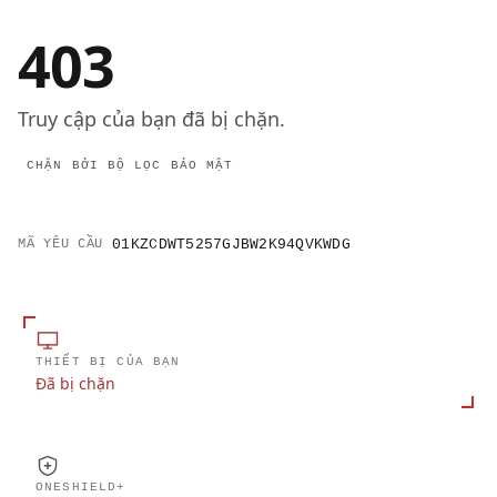
403
Truy cập của bạn đã bị chặn.
CHẶN BỞI BỘ LỌC BẢO MẬT
MÃ YÊU CẦU
01KZCDWT5257GJBW2K94QVKWDG
THIẾT BỊ CỦA BẠN
Đã bị chặn
ONESHIELD+