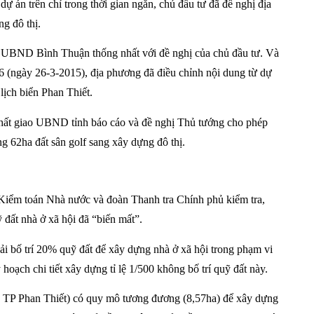
dự án trên chỉ trong thời gian ngắn, chủ đầu tư đã đề nghị địa
g đô thị.
h UBND Bình Thuận thống nhất với đề nghị của chủ đầu tư. Và
 6 (ngày 26-3-2015), địa phương đã điều chỉnh nội dung từ dự
 lịch biển Phan Thiết.
hất giao UBND tỉnh báo cáo và đề nghị Thủ tướng cho phép
g 62ha đất sân golf sang xây dựng đô thị.
 Kiểm toán Nhà nước và đoàn Thanh tra Chính phủ kiểm tra,
ỹ đất nhà ở xã hội đã “biến mất”.
hải bố trí 20% quỹ đất để xây dựng nhà ở xã hội trong phạm vi
ch chi tiết xây dựng tỉ lệ 1/500 không bố trí quỹ đất này.
 TP Phan Thiết) có quy mô tương đương (8,57ha) để xây dựng