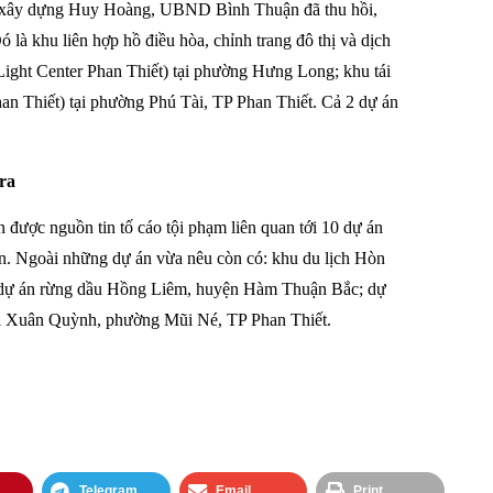
tư xây dựng Huy Hoàng, UBND Bình Thuận đã thu hồi,
 là khu liên hợp hồ điều hòa, chỉnh trang đô thị và dịch
ight Center Phan Thiết) tại phường Hưng Long; khu tái
an Thiết) tại phường Phú Tài, TP Phan Thiết. Cả 2 dự án
ra
ược nguồn tin tố cáo tội phạm liên quan tới 10 dự án
sản. Ngoài những dự án vừa nêu còn có: khu du lịch Hòn
dự án rừng dầu Hồng Liêm, huyện Hàm Thuận Bắc; dự
thái Xuân Quỳnh, phường Mũi Né, TP Phan Thiết.
Telegram
Email
Print