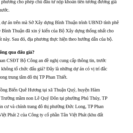
địa phương cho phép chủ đầu tư nộp khoản tiền tương đương giá
nước.
ựng dự án trên mà Sở Xây dựng Bình Thuận trình UBND tỉnh phê
 Bình Thuận đã xin ý kiến của Bộ Xây dựng thống nhất cho
ất này. Sau đó, địa phương thực hiện theo hướng dẫn của bộ.
hông qua đấu giá?
uan CSĐT Bộ Công an đề nghị cung cấp thông tin, trước
 không tổ chức đấu giá? Đây là những dự án có vị trí đắc
rong trung tâm đô thị TP Phan Thiết.
g đồng Biển Quê Hương tại xã Thuận Quý, huyện Hàm
; Trường mầm non Lê Quý Đôn tại phường Phú Thủy, TP
i dân cư và chỉnh trang đô thị phường Đức Long, TP Phan
iệt Phát 2 của Công ty cổ phần Tân Việt Phát (khu đất