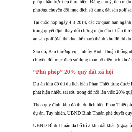
pháp nhân trực tiếp thực hiện. Đáng chú ý, tiếp nhận 
phương chuyển đổi mục đích sử dụng đất sân golf san
Tại cuộc họp ngày 4-3-2014, các cơ quan ban ngàn
trong quyết định thay đổi chứng nhận đầu tư lần thứ
án sân golf (đất thể dục thể thao) thành khu đô thị du
Sau đó, Ban thường vụ Tỉnh ủy Bình Thuận thống n
chuyển đổi mục đích sử dụng toàn bộ diện tích khoản
“Phù phép” 20% quỹ đất xã hội
Dự án khu đô thị du lịch biển Phan Thiết từng được
phát hiện nhiều sai sót, trong đó nổi lên việc 20% qu
Theo quy định, khu đô thị du lịch biển Phan Thiết p
dự án. Tuy nhiên, UBND Bình Thuận phê duyệt quy hoạ
UBND Bình Thuận đã bố trí 2 khu đất khác (ngoại ô