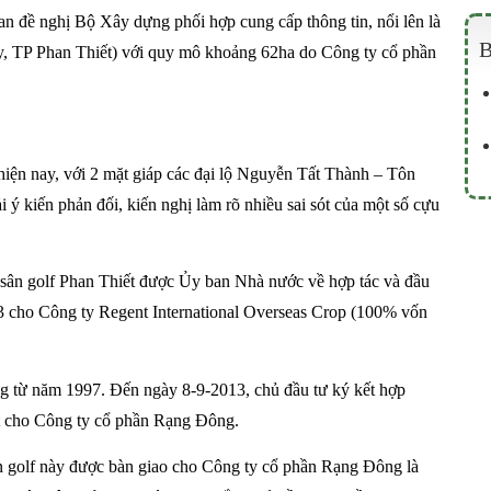
đề nghị Bộ Xây dựng phối hợp cung cấp thông tin, nổi lên là
B
ủy, TP Phan Thiết) với quy mô khoảng 62ha do Công ty cổ phần
 hiện nay, với 2 mặt giáp các đại lộ Nguyễn Tất Thành – Tôn
 ý kiến phản đối, kiến nghị làm rõ nhiều sai sót của một số cựu
là sân golf Phan Thiết được Ủy ban Nhà nước về hợp tác và đầu
 cho Công ty Regent International Overseas Crop (100% vốn
ng từ năm 1997. Đến ngày 8-9-2013, chủ đầu tư ký kết hợp
t cho Công ty cổ phần Rạng Đông.
sân golf này được bàn giao cho Công ty cổ phần Rạng Đông là