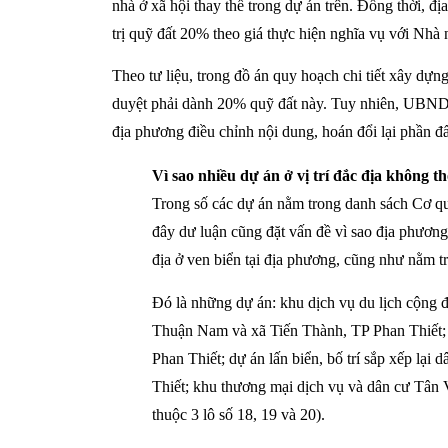
nhà ở xã hội thay thế trong dự án trên. Đồng thời, 
trị quỹ đất 20% theo giá thực hiện nghĩa vụ với Nhà 
Theo tư liệu, trong đồ án quy hoạch chi tiết xây d
duyệt phải dành 20% quỹ đất này. Tuy nhiên, UBND
địa phương điều chỉnh nội dung, hoán đổi lại phần đ
Vì sao nhiều dự án ở vị trí đắc địa không t
Trong số các dự án nằm trong danh sách Cơ q
đây dư luận cũng đặt vấn đề vì sao địa phương
địa ở ven biển tại địa phương, cũng như nằm t
Đó là những dự án: khu dịch vụ du lịch cộn
Thuận Nam và xã Tiến Thành, TP Phan Thiết
Phan Thiết; dự án lấn biển, bố trí sắp xếp lạ
Thiết; khu thương mại dịch vụ và dân cư Tân V
thuộc 3 lô số 18, 19 và 20).