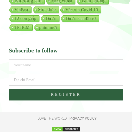
Bất động sản
Bình Dương
Mạng xã hội
Sức khỏe
Vắc xin Covid 19
VinFast
12 con giáp
Dự án
Dự án khu dân cư
TP HCM
phim mới
Subscribe to follow
REGISTER
I LOVE THE WORLD |
PRIVACY POLICY