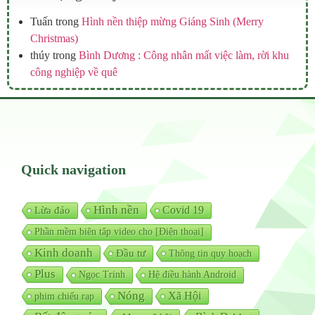
Tuấn
trong
Hình nền thiệp mừng Giáng Sinh (Merry
Christmas)
thúy
trong
Bình Dương : Công nhân mất việc làm, rời khu
công nghiệp về quê
Quick navigation
Hình nền
Covid 19
Lừa đảo
Phần mềm biên tâp video cho [Điện thoại]
Kinh doanh
Đầu tư
Thông tin quy hoạch
Plus
Ngọc Trinh
Hệ điều hành Android
Nóng
Xã Hội
phim chiếu rạp